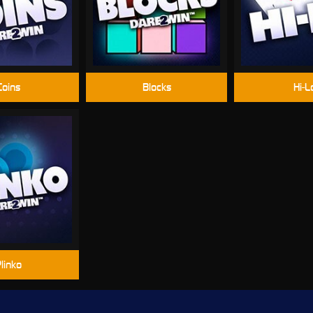
Coins
Blocks
Hi-L
linko