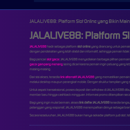
JALALIVE88: Platform Slot Online yang Bikin Main 
JALALIVE88: Platform Sl
JALALIVE88
hadir sebagai platform
slot online
yang dirancang untuk pemain
dengan pendekatan yang lebih stabil dan informatif, sehingga pemain tidak
Bagi pencari
slot gacor
, JALALIVE88 menyediakan berbagai pilihan permaina
gacor gampang menang
sering dicari karena pemain ingin peluang yang 
masing-masing.
Dari sisi akses, tersedia
link alternatif JALALIVE88
yang memastikan pemain tet
melalui desktop maupun perangkat mobile. Dengan struktur tampilan yan
Untuk aspek transaksional, proses deposit dan withdraw di JALALIVE88 dib
member baru hingga cashback mingguan. Informasi promo ditampilkan seca
Bagi yang ingin mulai bermain, akses
link daftar JALALIVE88
tersedia langsu
pelanggan yang responsif, JALALIVE88 menempatkan dirinya sebagai bra
Secara keseluruhan, JALALIVE88 bukan hanya sekadar platform judi slot, te