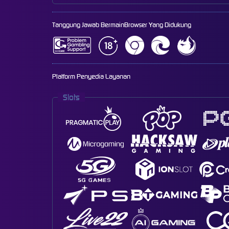
Tanggung Jawab Bermain
Browser Yang Didukung
Platform Penyedia Layanan
Slots