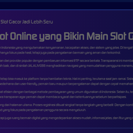
Slot Gacor Jadi Lebih Seru
ot Online yang Bikin Main Slot 
 Indonesia yang mengutamakan kenyamanan, kecepatan akses, dan sistem yang jelas. Di tengah 
 hanya fokus pada hasil, tetapi juga pada pengalaman bermain yang aman dan terkontrol.
n dari provider populer dengan pembaruan informasi RTP secara berkala. Transparansi ini memb
lebih baik, dan di sinilah JALALIVE88 menghadirkan navigasi yang memudahkan pengguna menemuk
ap bisa masuk ke platform tanpa hambatan teknis. Hal ini penting, terutama saat jam ramai. Sist
g sederhana dan user-friendly, pemain baru maupun berpengalaman dapat dengan cepat memahami
uat efisien dengan berbagai metode pembayaran yang umum digunakan di Indonesia. Selain itu, t
ra transparan agar pemain dapat membaca syarat dan ketentuannya sebelum berpartisipasi.
ng dari halaman utama. Proses registrasi dibuat singkat tanpa langkah yang berbelit. Dengan komb
nd yang fokus pada pengalaman pengguna secara menyeluruh.
tapi juga ruang bermain digital yang mengedepankan akses mudah, informasi jelas, dan fitur yang