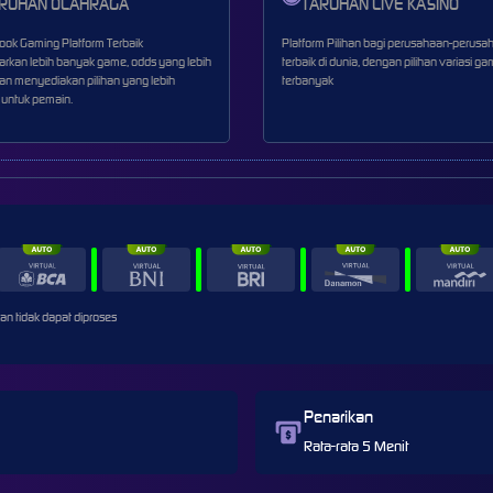
RUHAN OLAHRAGA
TARUHAN LIVE KASINO
ook Gaming Platform Terbaik
Platform Pilihan bagi perusahaan-perusa
kan lebih banyak game, odds yang lebih
terbaik di dunia, dengan pilihan variasi g
 dan menyediakan pilihan yang lebih
terbanyak
untuk pemain.
an tidak dapat diproses
Penarikan
Rata-rata 5 Menit