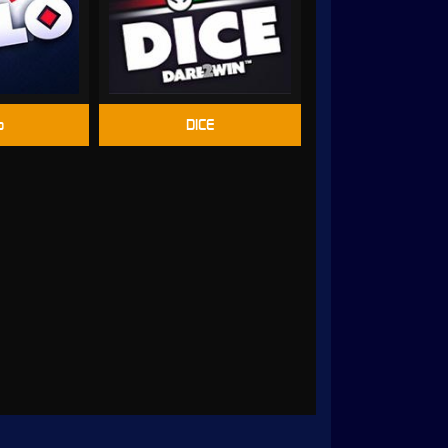
o
DICE