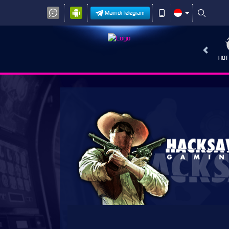
Main di Telegram
HOT