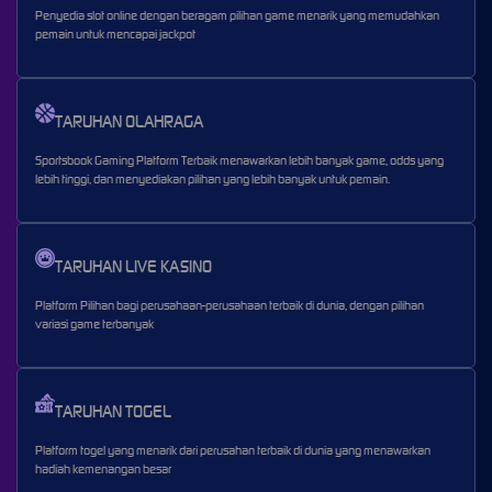
Penyedia slot online dengan beragam pilihan game menarik yang memudahkan
pemain untuk mencapai jackpot
TARUHAN OLAHRAGA
Sportsbook Gaming Platform Terbaik menawarkan lebih banyak game, odds yang
lebih tinggi, dan menyediakan pilihan yang lebih banyak untuk pemain.
TARUHAN LIVE KASINO
Platform Pilihan bagi perusahaan-perusahaan terbaik di dunia, dengan pilihan
variasi game terbanyak
TARUHAN TOGEL
Platform togel yang menarik dari perusahan terbaik di dunia yang menawarkan
hadiah kemenangan besar