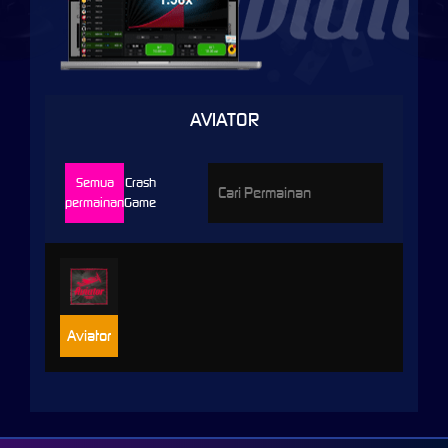
AVIATOR
Semua
Crash
permainan
Game
Aviator