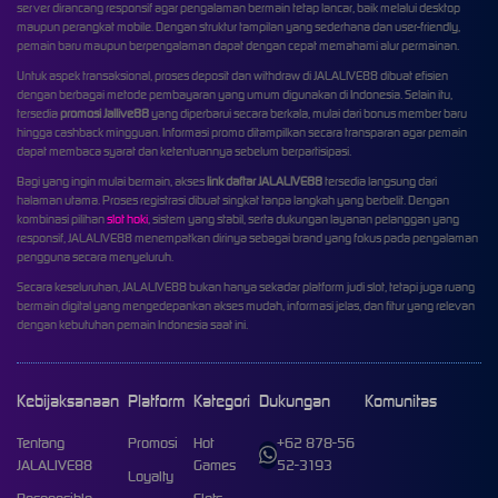
server dirancang responsif agar pengalaman bermain tetap lancar, baik melalui desktop
maupun perangkat mobile. Dengan struktur tampilan yang sederhana dan user-friendly,
pemain baru maupun berpengalaman dapat dengan cepat memahami alur permainan.
Untuk aspek transaksional, proses deposit dan withdraw di JALALIVE88 dibuat efisien
dengan berbagai metode pembayaran yang umum digunakan di Indonesia. Selain itu,
tersedia
promosi Jallive88
yang diperbarui secara berkala, mulai dari bonus member baru
hingga cashback mingguan. Informasi promo ditampilkan secara transparan agar pemain
dapat membaca syarat dan ketentuannya sebelum berpartisipasi.
Bagi yang ingin mulai bermain, akses
link daftar JALALIVE88
tersedia langsung dari
halaman utama. Proses registrasi dibuat singkat tanpa langkah yang berbelit. Dengan
kombinasi pilihan
slot hoki
, sistem yang stabil, serta dukungan layanan pelanggan yang
responsif, JALALIVE88 menempatkan dirinya sebagai brand yang fokus pada pengalaman
pengguna secara menyeluruh.
Secara keseluruhan, JALALIVE88 bukan hanya sekadar platform judi slot, tetapi juga ruang
bermain digital yang mengedepankan akses mudah, informasi jelas, dan fitur yang relevan
dengan kebutuhan pemain Indonesia saat ini.
Kebijaksanaan
Platform
Kategori
Dukungan
Komunitas
Tentang
Promosi
Hot
+62 878-56
JALALIVE88
Games
52-3193
Loyalty