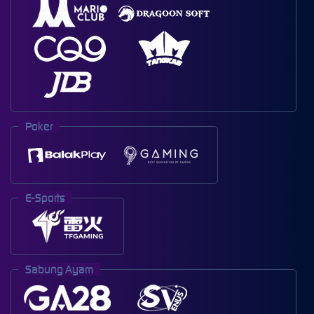
Poker
E-Sports
Sabung Ayam