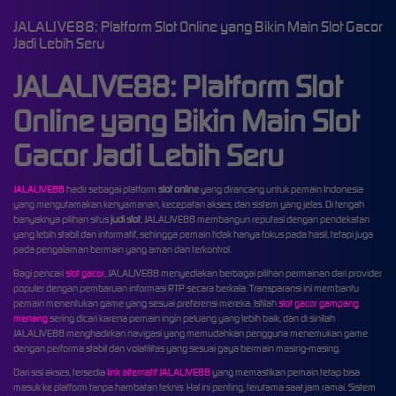
JALALIVE88: Platform Slot Online yang Bikin Main Slot Gacor
Jadi Lebih Seru
JALALIVE88: Platform Slot
Online yang Bikin Main Slot
Gacor Jadi Lebih Seru
JALALIVE88
hadir sebagai platform
slot online
yang dirancang untuk pemain Indonesia
yang mengutamakan kenyamanan, kecepatan akses, dan sistem yang jelas. Di tengah
banyaknya pilihan situs
judi slot
, JALALIVE88 membangun reputasi dengan pendekatan
yang lebih stabil dan informatif, sehingga pemain tidak hanya fokus pada hasil, tetapi juga
pada pengalaman bermain yang aman dan terkontrol.
Bagi pencari
slot gacor
, JALALIVE88 menyediakan berbagai pilihan permainan dari provider
populer dengan pembaruan informasi RTP secara berkala. Transparansi ini membantu
pemain menentukan game yang sesuai preferensi mereka. Istilah
slot gacor gampang
menang
sering dicari karena pemain ingin peluang yang lebih baik, dan di sinilah
JALALIVE88 menghadirkan navigasi yang memudahkan pengguna menemukan game
dengan performa stabil dan volatilitas yang sesuai gaya bermain masing-masing.
Dari sisi akses, tersedia
link alternatif JALALIVE88
yang memastikan pemain tetap bisa
masuk ke platform tanpa hambatan teknis. Hal ini penting, terutama saat jam ramai. Sistem