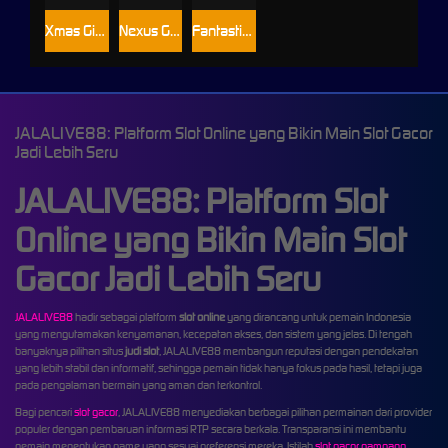
Xmas Gift Delight
Nexus Gift Delight
Fantastic Beast
JALALIVE88: Platform Slot Online yang Bikin Main Slot Gacor
Jadi Lebih Seru
JALALIVE88: Platform Slot
Online yang Bikin Main Slot
Gacor Jadi Lebih Seru
JALALIVE88
hadir sebagai platform
slot online
yang dirancang untuk pemain Indonesia
yang mengutamakan kenyamanan, kecepatan akses, dan sistem yang jelas. Di tengah
banyaknya pilihan situs
judi slot
, JALALIVE88 membangun reputasi dengan pendekatan
yang lebih stabil dan informatif, sehingga pemain tidak hanya fokus pada hasil, tetapi juga
pada pengalaman bermain yang aman dan terkontrol.
Bagi pencari
slot gacor
, JALALIVE88 menyediakan berbagai pilihan permainan dari provider
populer dengan pembaruan informasi RTP secara berkala. Transparansi ini membantu
pemain menentukan game yang sesuai preferensi mereka. Istilah
slot gacor gampang