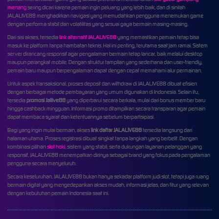
menang
sering dicari karena pemain ingin peluang yang lebih baik, dan di sinilah
JALALIVE88 menghadirkan navigasi yang memudahkan pengguna menemukan game
dengan performa stabil dan volatilitas yang sesuai gaya bermain masing-masing.
Dari sisi akses, tersedia
link alternatif JALALIVE88
yang memastikan pemain tetap bisa
masuk ke platform tanpa hambatan teknis. Hal ini penting, terutama saat jam ramai. Sistem
server dirancang responsif agar pengalaman bermain tetap lancar, baik melalui desktop
maupun perangkat mobile. Dengan struktur tampilan yang sederhana dan user-friendly,
pemain baru maupun berpengalaman dapat dengan cepat memahami alur permainan.
Untuk aspek transaksional, proses deposit dan withdraw di JALALIVE88 dibuat efisien
dengan berbagai metode pembayaran yang umum digunakan di Indonesia. Selain itu,
tersedia
promosi Jallive88
yang diperbarui secara berkala, mulai dari bonus member baru
hingga cashback mingguan. Informasi promo ditampilkan secara transparan agar pemain
dapat membaca syarat dan ketentuannya sebelum berpartisipasi.
Bagi yang ingin mulai bermain, akses
link daftar JALALIVE88
tersedia langsung dari
halaman utama. Proses registrasi dibuat singkat tanpa langkah yang berbelit. Dengan
kombinasi pilihan
slot hoki
, sistem yang stabil, serta dukungan layanan pelanggan yang
responsif, JALALIVE88 menempatkan dirinya sebagai brand yang fokus pada pengalaman
pengguna secara menyeluruh.
Secara keseluruhan, JALALIVE88 bukan hanya sekadar platform judi slot, tetapi juga ruang
bermain digital yang mengedepankan akses mudah, informasi jelas, dan fitur yang relevan
dengan kebutuhan pemain Indonesia saat ini.