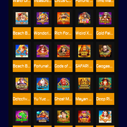
Water Dragon
Treasure Hunters
Circus-Lucky Mix
Fortune Cat
Time Machine
Beach Baby
Wonderland
Rich Fortune
Weird Xmas2
Gold Fairy 2
Beach Baby2
Fortunate Lion-Lucky Mix
Gods of Egypt2
SAFARI HEAT-MULTIPLY FUN
Gaogashou2 MULTIPLY FUN
Detective Girl
Yu Yue Long Men
Ghost Mansion
Mayan Adventure
Deep Rising