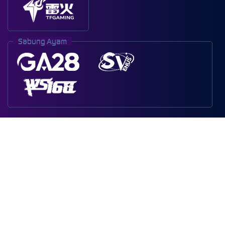
Sabung Ayam