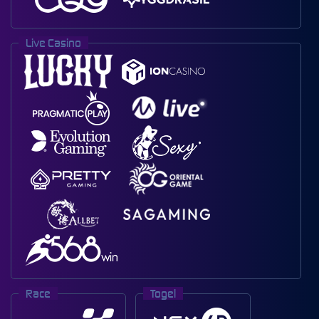
Live Casino
Race
Togel