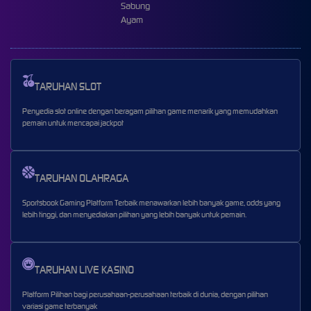
Sabung
Ayam
TARUHAN SLOT
Penyedia slot online dengan beragam pilihan game menarik yang memudahkan
pemain untuk mencapai jackpot
TARUHAN OLAHRAGA
Sportsbook Gaming Platform Terbaik menawarkan lebih banyak game, odds yang
lebih tinggi, dan menyediakan pilihan yang lebih banyak untuk pemain.
TARUHAN LIVE KASINO
Platform Pilihan bagi perusahaan-perusahaan terbaik di dunia, dengan pilihan
variasi game terbanyak