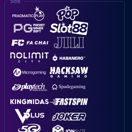
Slots