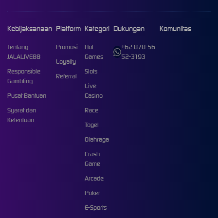
Kebijaksanaan
Platform
Kategori
Dukungan
Komunitas
Tentang
Promosi
Hot
+62 878-56
JALALIVE88
Games
52-3193
Loyalty
Responsible
Slots
Referral
Gambling
Live
Pusat Bantuan
Casino
Syarat dan
Race
Ketentuan
Togel
Olahraga
Crash
Game
Arcade
Poker
E-Sports