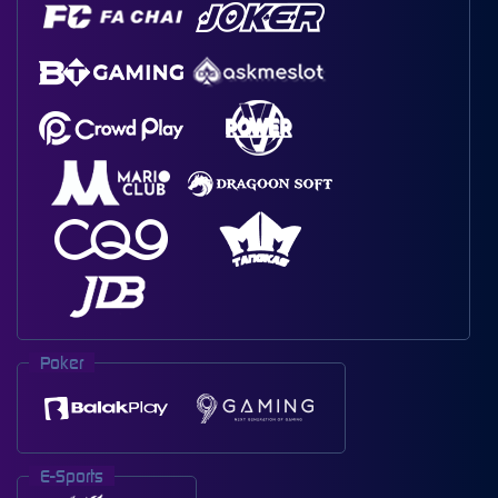
Poker
E-Sports