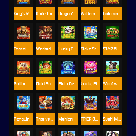
King's Return
Knife Throwing Show
Dragon's Expedition
Wilderness Lion
Goldmine Blast
Thor of Mars
Warlord Lu Bu
Lucky Panda
Strike Storm
STAR Bingo
Rolling Panda
Gold Rush Party
Pluto Gems
Lucky Piggy
Woof-woof Paradise
Penguin Smash
Thor vs Loki
Mahjong Gold 3
TRICK OR TREAT
Sushi Match