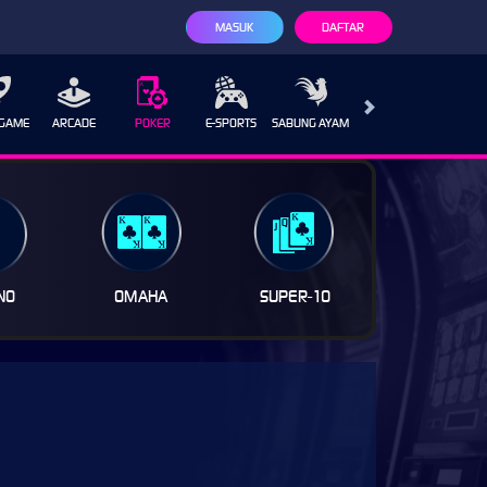
MASUK
DAFTAR
 GAME
ARCADE
POKER
E-SPORTS
SABUNG AYAM
PROMOSI
NO
OMAHA
SUPER-10