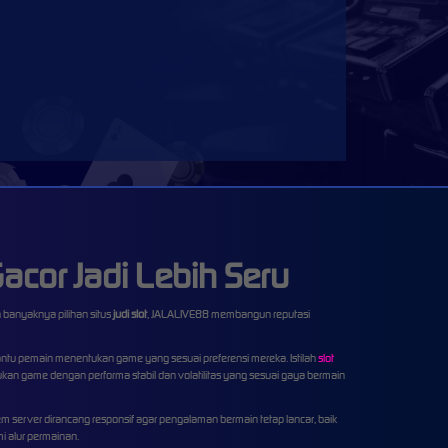
Gacor Jadi Lebih Seru
banyaknya pilihan situs
judi slot
, JALALIVE88 membangun reputasi
antu pemain menentukan game yang sesuai preferensi mereka. Istilah
slot
an game dengan performa stabil dan volatilitas yang sesuai gaya bermain
em server dirancang responsif agar pengalaman bermain tetap lancar, baik
 alur permainan.