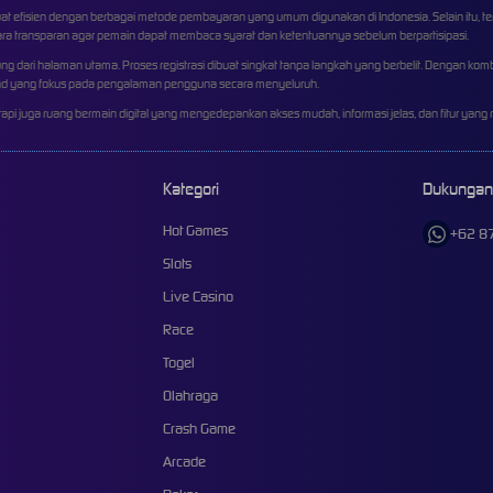
uat efisien dengan berbagai metode pembayaran yang umum digunakan di Indonesia. Selain itu, t
ra transparan agar pemain dapat membaca syarat dan ketentuannya sebelum berpartisipasi.
ng dari halaman utama. Proses registrasi dibuat singkat tanpa langkah yang berbelit. Dengan komb
nd yang fokus pada pengalaman pengguna secara menyeluruh.
tapi juga ruang bermain digital yang mengedepankan akses mudah, informasi jelas, dan fitur yang
Kategori
Dukunga
Hot Games
+62 8
Slots
Live Casino
Race
Togel
Olahraga
Crash Game
Arcade