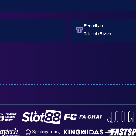
Penarikan
Rata-rata 5 Menit