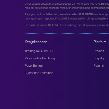
Untuk aspek transaksional, proses deposit dan withdraw di JALALIVE88 dib
member baru hingga cashback mingguan. Informasi promo ditampilkan seca
Bagi yang ingin mulai bermain, akses
link daftar JALALIVE88
tersedia langsu
pelanggan yang responsif, JALALIVE88 menempatkan dirinya sebagai bra
Secara keseluruhan, JALALIVE88 bukan hanya sekadar platform judi slot, te
Kebijaksanaan
Platform
Tentang JALALIVE88
Promosi
Responsible Gambling
Loyalty
Pusat Bantuan
Referral
Syarat dan Ketentuan