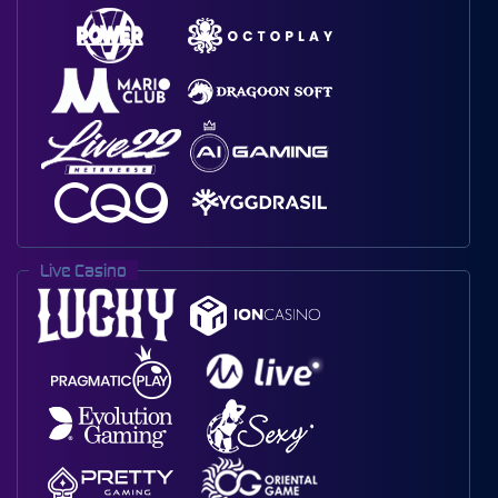
Live Casino