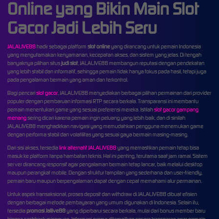
Online yang Bikin Main Slot
Gacor Jadi Lebih Seru
JALALIVE88
hadir sebagai platform
slot online
yang dirancang untuk pemain Indonesia
yang mengutamakan kenyamanan, kecepatan akses, dan sistem yang jelas. Di tengah
banyaknya pilihan situs
judi slot
, JALALIVE88 membangun reputasi dengan pendekatan
yang lebih stabil dan informatif, sehingga pemain tidak hanya fokus pada hasil, tetapi juga
pada pengalaman bermain yang aman dan terkontrol.
Bagi pencari
slot gacor
, JALALIVE88 menyediakan berbagai pilihan permainan dari provider
populer dengan pembaruan informasi RTP secara berkala. Transparansi ini membantu
pemain menentukan game yang sesuai preferensi mereka. Istilah
slot gacor gampang
menang
sering dicari karena pemain ingin peluang yang lebih baik, dan di sinilah
JALALIVE88 menghadirkan navigasi yang memudahkan pengguna menemukan game
dengan performa stabil dan volatilitas yang sesuai gaya bermain masing-masing.
Dari sisi akses, tersedia
link alternatif JALALIVE88
yang memastikan pemain tetap bisa
masuk ke platform tanpa hambatan teknis. Hal ini penting, terutama saat jam ramai. Sistem
server dirancang responsif agar pengalaman bermain tetap lancar, baik melalui desktop
maupun perangkat mobile. Dengan struktur tampilan yang sederhana dan user-friendly,
pemain baru maupun berpengalaman dapat dengan cepat memahami alur permainan.
Untuk aspek transaksional, proses deposit dan withdraw di JALALIVE88 dibuat efisien
dengan berbagai metode pembayaran yang umum digunakan di Indonesia. Selain itu,
tersedia
promosi Jallive88
yang diperbarui secara berkala, mulai dari bonus member baru