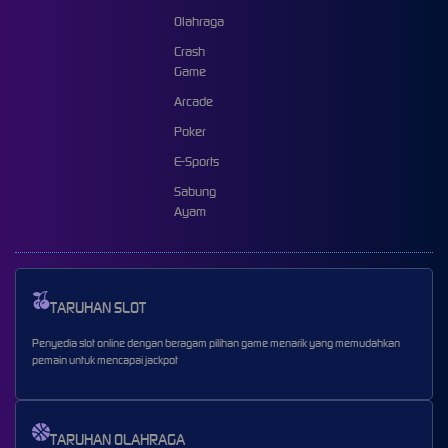
Olahraga
Crash
Game
Arcade
Poker
E-Sports
Sabung
Ayam
TARUHAN SLOT
Penyedia slot online dengan beragam pilihan game menarik yang memudahkan
pemain untuk mencapai jackpot
TARUHAN OLAHRAGA