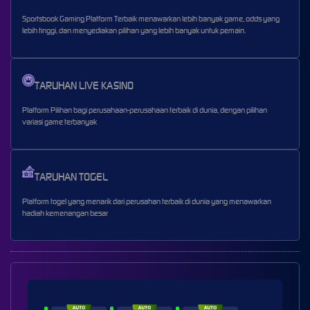
Sportsbook Gaming Platform Terbaik menawarkan lebih banyak game, odds yang
lebih tinggi, dan menyediakan pilihan yang lebih banyak untuk pemain.
TARUHAN LIVE KASINO
Platform Pilihan bagi perusahaan-perusahaan terbaik di dunia, dengan pilihan
variasi game terbanyak
TARUHAN TOGEL
Platform togel yang menarik dari perusahan terbaik di dunia yang menawarkan
hadiah kemenangan besar