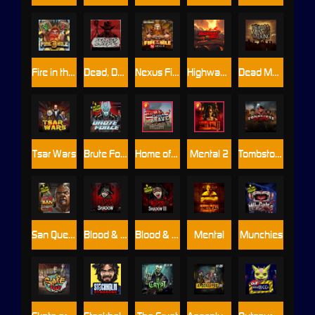
Fire in the Hole 3
Dead, Dead, or Deader
Nexus Fire In The Hole xBomb
Highway to Hell
Dead Men Walking
Tsar Wars
Brute Force
Home of the Brave
Mental 2
Tombstone Slaughter
San Quentin 2: Death Row
Blood & Shadow
Blood & Shadow 2
Mental
Munchies