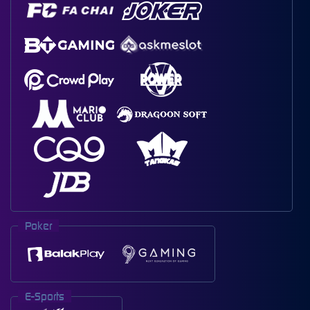
Poker
E-Sports