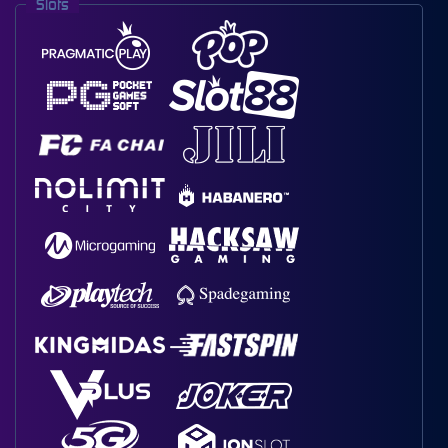
Slots