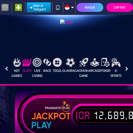
Main di
MASUK
DAFTAR
Telegram
HOT
SLOTS
LIVE
RACE
TOGEL
OLAHRAGA
CRASH
ARCADE
POKER
E-
SABUN
GAMES
CASINO
GAME
SPORTS
AYAM
IDR
12,689,
JACKPOT
PLAY