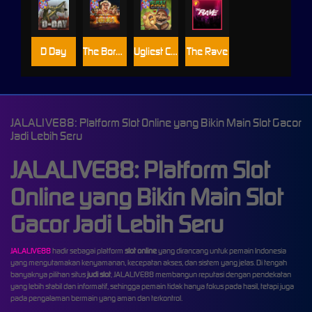
D Day
The Border
Ugliest Catch
The Rave
JALALIVE88: Platform Slot Online yang Bikin Main Slot Gacor
Jadi Lebih Seru
JALALIVE88: Platform Slot
Online yang Bikin Main Slot
Gacor Jadi Lebih Seru
JALALIVE88
hadir sebagai platform
slot online
yang dirancang untuk pemain Indonesia
yang mengutamakan kenyamanan, kecepatan akses, dan sistem yang jelas. Di tengah
banyaknya pilihan situs
judi slot
, JALALIVE88 membangun reputasi dengan pendekatan
yang lebih stabil dan informatif, sehingga pemain tidak hanya fokus pada hasil, tetapi juga
pada pengalaman bermain yang aman dan terkontrol.