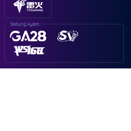
Sabung Ayam