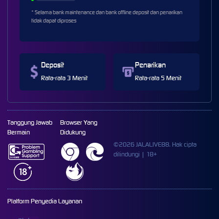
* Selama bank maintenance dan bank offline deposit dan penarikan
tidak dapat diproses
Deposit
Penarikan
Rata-rata 3 Menit
Rata-rata 5 Menit
Tanggung Jawab
Browser Yang
Bermain
Didukung
©2026 JALALIVE88. Hak cipta
dilindungi | 18+
Platform Penyedia Layanan